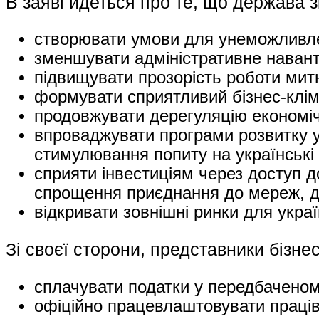
В заяві йдеться про те, що держава зі
створювати умови для унеможливлен
зменшувати адміністративне навант
підвищувати прозорість роботи митн
формувати сприятливий бізнес-клім
продовжувати дерегуляцію економіч
впроваджувати програми розвитку ук
стимулювання попиту на українські
сприяти інвестиціям через доступ д
спрощення приєднання до мереж, до
відкривати зовнішні ринки для украї
Зі своєї сторони, представники бізне
сплачувати податки у передбаченом
офіційно працевлаштовувати працівн