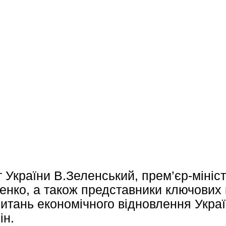
т України В.Зеленський, прем’єр-мініс
енко, а також представники ключових 
итань економічного відновлення Укра
ін.