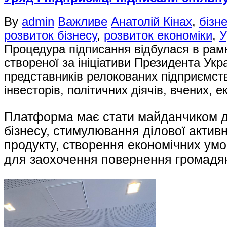
By
admin
Важливе
Анатолій Кінах
,
бізне
розвиток бізнесу
,
розвиток економіки
,
У
Процедура підписання відбулася в рамк
створеної за ініціативи Президента Укра
представників релокованих підприємств
інвесторів, політичних діячів, вчених, е
Платформа має стати майданчиком дл
бізнесу, стимулювання ділової активн
продукту, створення економічних умов
для заохочення повернення громадян 