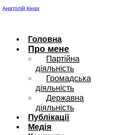
Skip
Анатолій Кінах
to
content
Головна
Про мене
Партійна
діяльність
Громадська
діяльність
Державна
діяльність
Публікації
Медія