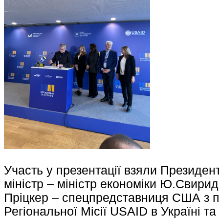
Участь у презентації взяли Президен
міністр – міністр економіки Ю.Свирид
Пріцкер – спецпредставниця США з п
Регіональної Місії USAID в Україні та 