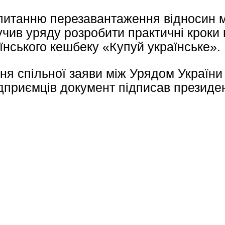
питанню перезавантаження відносин 
чив уряду розробити практичні кроки 
їнського кешбеку «Купуй українське».
ня спільної заяви між Урядом України
ідприємців документ підписав президе