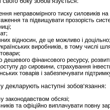
 свого боку зобов’язується:
ня неправомірного тиску силовиків на 
аження та підвищувати прозорість сист
иці;
ат;
них відносин, де це можливо і доцільно
раїнських виробників, в тому числі шля
 товари;
о дешевого фінансового ресурсу, розвит
ступу до сировини, страхування інвест
нських товарів і забезпечувати підтримк
су декларують наступні зобов’язання:
у законодавством обсязі;
иків та офіційно виплачувати повну зар