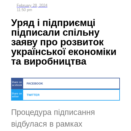
February 28, 2024
11:50 pm
Уряд і підприємці
підписали спільну
заяву про розвиток
української економіки
та виробництва
Share on
FACEBOOK
facebook
Share on
TWITTER
twitter
Процедура підписання
відбулася в рамках