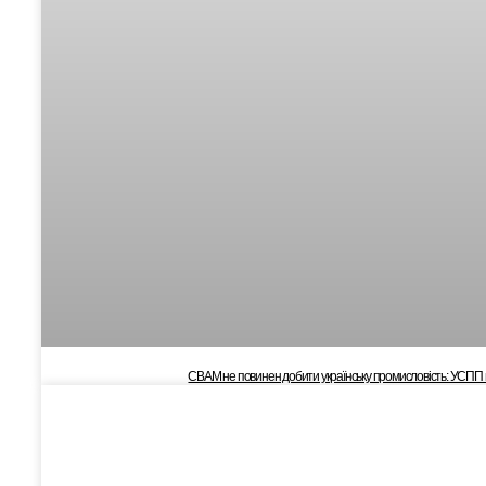
CBAM не повинен добити українську промисловість: УСПП 