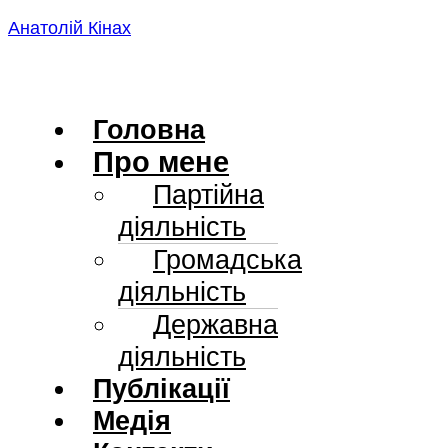
Skip
Анатолій Кінах
to
content
Головна
Про мене
Партійна
діяльність
Громадська
діяльність
Державна
діяльність
Публікації
Медія