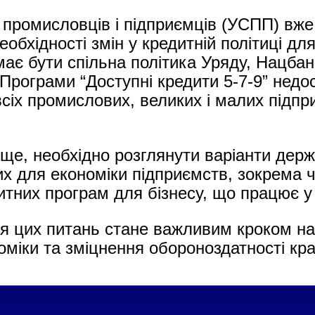
 промисловців і підприємців (УСПП) вж
обхідності змін у кредитній політиці дл
ає бути спільна політика Уряду, Нацбан
 Програми “Доступні кредити 5-7-9” недос
сіх промислових, великих і малих підпри
ище, необхідно розглянути варіанти держ
х для економіки підприємств, зокрема 
итних програм для бізнесу, що працює у
я цих питань стане важливим кроком н
оміки та зміцнення обороноздатності кра