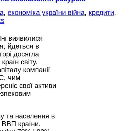
на
,
економіка україни війна
,
кредити
,
ts
їні виявилися
я, йдеться в
торі досягла
країн світу.
піталу компанії
С, чим
реніс свої активи
езпековим
у та населення в
д ВВП країни.