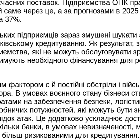
єчасних поставок. Підприємства ОПК п
 саме через це, а за прогнозами в 2025 
а 37%.
ських підприємців зараз змушені шукати
ківському кредитуванню. Як результат, 
иємства, які не можуть обслуговувати з
римують необхідного фінансування для 
фактором є й постійні обстріли і військ
ора. В умовах воєнного стану бізнеси с
атами на забезпечення безпеки, логісти
обничих потужностей, які можуть бути з
ідок атак. Це додатково ускладнює дост
кільки банки, в умовах невизначеності,
а більш ризикованими для кредитування.