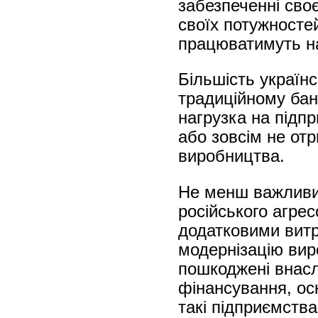
забезпеченні сво
своїх потужностей
працюватимуть н
Більшість україн
традиційному бан
нагрузка на підпр
або зовсім не от
виробництва.
Не менш важливим 
російського агрес
додатковими витр
модернізацію вир
пошкоджені внасл
фінансування, ос
такі підприємств