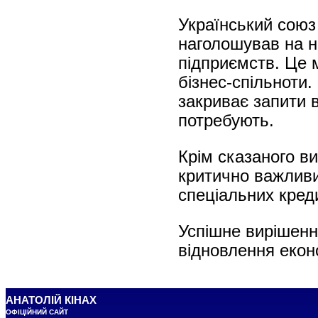
Український союз
наголошував на не
підприємств. Це м
бізнес-спільноти.
закриває запити в
потребують.
Крім сказаного в
критично важливи
спеціальних кред
Успішне вирішенн
відновлення екон
АНАТОЛІЙ КІНАХ
ОФІЦІЙНИЙ САЙТ