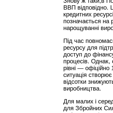
Знову ж таки,в П
ВВП відповідно. 
кредитних ресурс
позначається на р
нарощуванні виро
Під час повномас
ресурсу для підт
доступ до фінанс
процесів. Однак,
рівні — офіційно 
ситуація створює
відсотки знижуют
виробництва.
Для малих і сере
для Збройних Сил