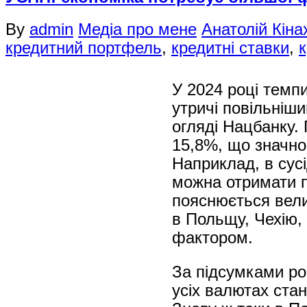
By
admin
Медіа про мене
Анатолій Кіна
кредитний портфель
,
кредитні ставки
,
к
У 2024 році темп
утричі повільніш
огляді Нацбанку.
15,8%, що значно 
Наприклад, в сус
можна отримати п
пояснюється велик
в Польщу, Чехію,
фактором.
За підсумками ро
усіх валютах стан