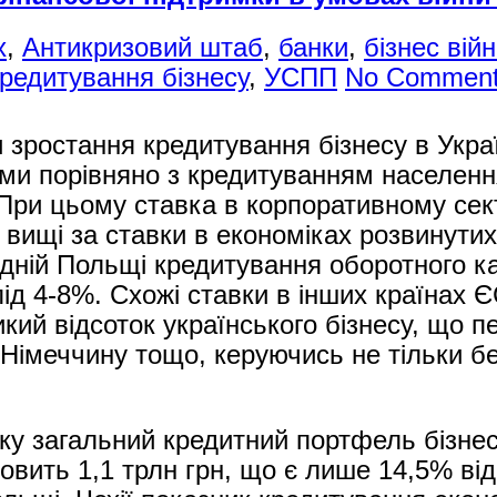
х
,
Антикризовий штаб
,
банки
,
бізнес вій
редитування бізнесу
,
УСПП
No Commen
и зростання кредитування бізнесу в Укра
ими порівняно з кредитуванням населенн
 При цьому ставка в корпоративному сек
вищі за ставки в економіках розвинутих 
ідній Польщі кредитування оборотного ка
ід 4-8%. Схожі ставки в інших країнах Є
ий відсоток українського бізнесу, що пе
 Німеччину тощо, керуючись не тільки б
ку загальний кредитний портфель бізнес
овить 1,1 трлн грн, що є лише 14,5% ві