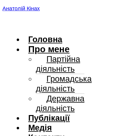
Skip
Анатолій Кінах
to
content
Головна
Про мене
Партійна
діяльність
Громадська
діяльність
Державна
діяльність
Публікації
Медія