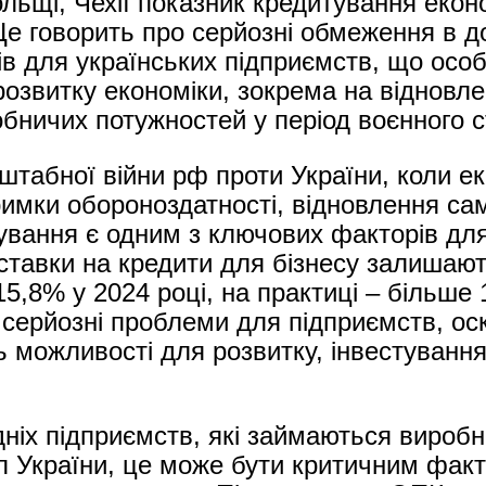
ольщі, Чехії показник кредитування екон
Це говорить про серйозні обмеження в до
ів для українських підприємств, що осо
озвитку економіки, зокрема на відновле
бничих потужностей у період воєнного с
штабної війни рф проти України, коли е
римки обороноздатності, відновлення сам
ування є одним з ключових факторів для
 ставки на кредити для бізнесу залишаю
15,8% у 2024 році, на практиці – більше
 серйозні проблеми для підприємств, оск
ь можливості для розвитку, інвестуванн
дніх підприємств, які займаються вироб
 України, це може бути критичним фак