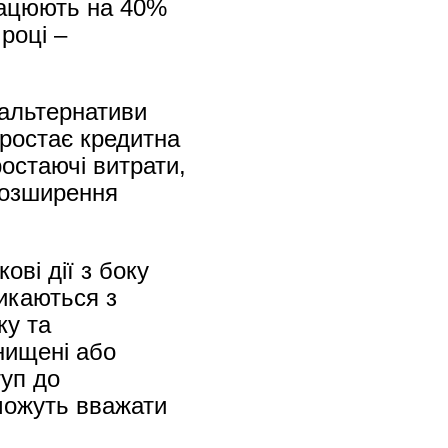
рацюють на 40%
році –
 альтернативи
зростає кредитна
ростаючі витрати,
розширення
ові дії з боку
тикаються з
ку та
нищені або
уп до
 можуть вважати