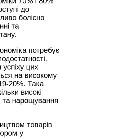
оміки 70% і 80%
ступі до
бливо болісно
нні та
тану.
кономіка потребує
одостатності,
 успіху цих
ться на високому
 19-20%. Така
ільки високі
я та нарощування
ництвом товарів
тором у