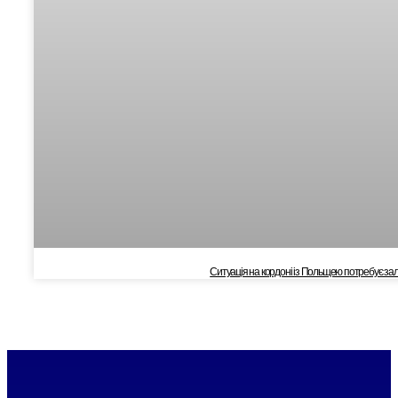
Cитуація на кордоні із Польщею потребує залуч