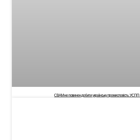
CBAM не повинен добити українську промисловість: УСПП 