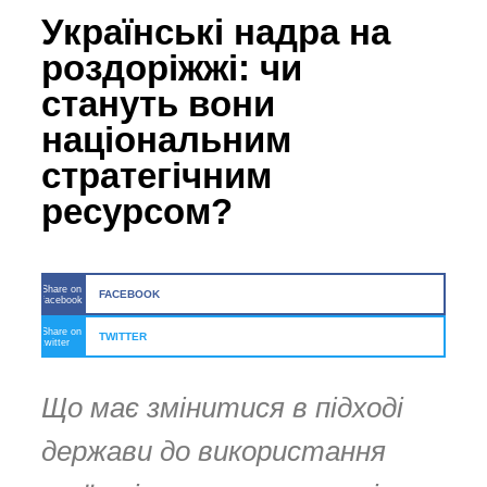
Українські надра на
роздоріжжі: чи
стануть вони
національним
стратегічним
ресурсом?
Share on
FACEBOOK
facebook
Share on
TWITTER
twitter
Що має змінитися в підході
держави до використання