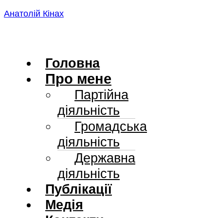
Skip
Анатолій Кінах
to
content
Головна
Про мене
Партійна
діяльність
Громадська
діяльність
Державна
діяльність
Публікації
Медія