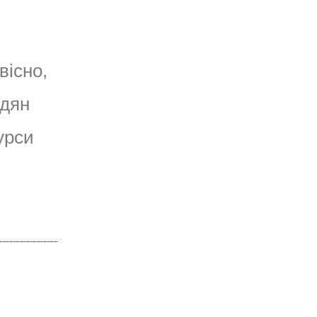
вісно,
адян
урси