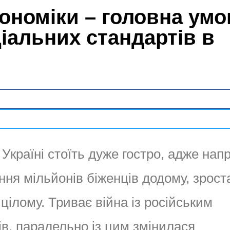
кономіки – головна умо
іальних стандартів в
Україні стоїть дуже гостро, адже нап
ння мільйонів біженців додому, зрос
 цілому. Триває війна із російським
в, паралельно із цим змінилася