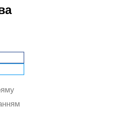
ва
ряму
танням