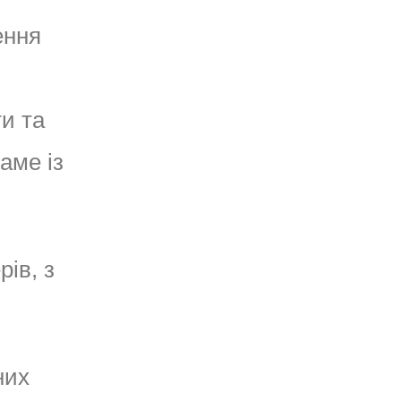
ення
и та
аме із
рів, з
них