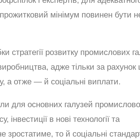
офспілок і експертів, для адекватног
 прожитковий мінімум повинен бути н
бки стратегії розвитку промислових г
иробництва, адже тільки за рахунок 
 а отже — й соціальні виплати.
ули для основних галузей промислово
, інвестиції в нові технології та
е зростатиме, то й соціальні стандар