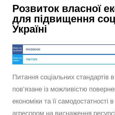
Розвиток власної е
для підвищення соц
Україні
Share on
FACEBOOK
facebook
Share on
TWITTER
twitter
Питання соціальних стандартів в 
пов’язане із можливістю поверне
економіки та її самодостатності в
агресором на виснаження ресурсі