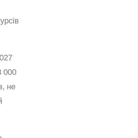
урсів
2027
8 000
в, не
й