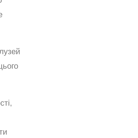
о
е
алузей
цього
сті,
ти