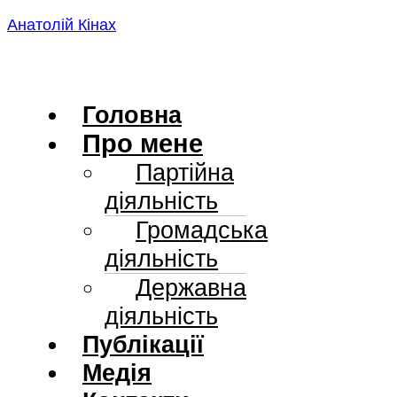
Skip
Анатолій Кінах
to
content
Головна
Про мене
Партійна
діяльність
Громадська
діяльність
Державна
діяльність
Публікації
Медія