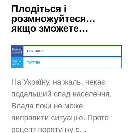
Плодіться і
розмножуйтеся…
якщо зможете…
Share on
FACEBOOK
facebook
Share on
TWITTER
twitter
На Україну, на жаль, чекає
подальший спад населення.
Влада поки не може
виправити ситуацію. Проте
рецепт порятунку є…