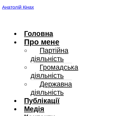
Skip
Анатолій Кінах
to
content
Головна
Про мене
Партійна
діяльність
Громадська
діяльність
Державна
діяльність
Публікації
Медія