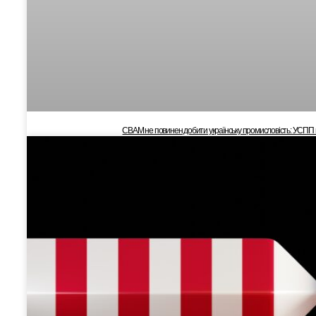
CBAM не повинен добити українську промисловість: УСПП 