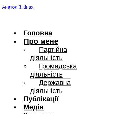
Skip
Анатолій Кінах
to
content
Головна
Про мене
Партійна
діяльність
Громадська
діяльність
Державна
діяльність
Публікації
Медія