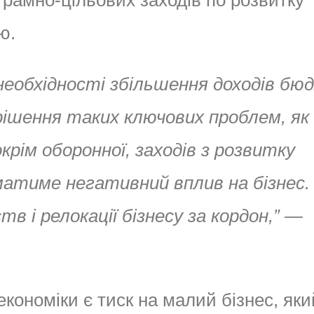
грамно-цільових заходів по розвитку
ю.
необхідності збільшення доходів бю
рішення таких ключових проблем, як
крім оборонної, заходів з розвитку
, матиме негативний вплив на бізнес.
в і релокації бізнесу за кордон,” —
кономіки є тиск на малий бізнес, який