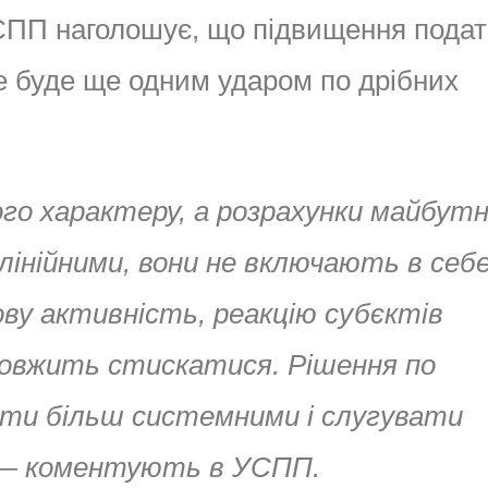
УСПП наголошує, що підвищення подат
е буде ще одним ударом по дрібних
ого характеру,
а розрахунки майбутн
інійними, вони не включають в себ
ову активність, реакцію субєктів
довжить стискатися. Рішення по
ти більш системними і слугувати
 коментують в УСПП.