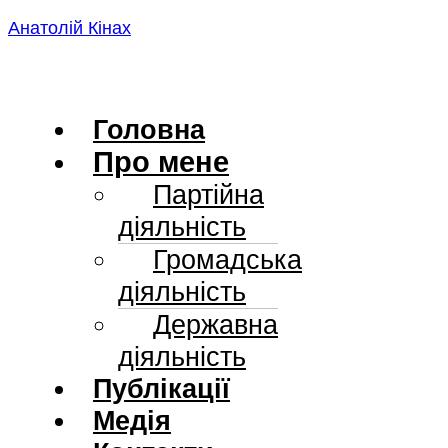
Skip
Анатолій Кінах
to
content
Головна
Про мене
Партійна
діяльність
Громадська
діяльність
Державна
діяльність
Публікації
Медія