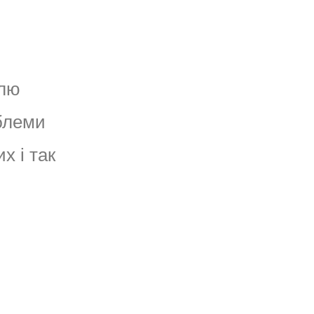
илю
облеми
х і так