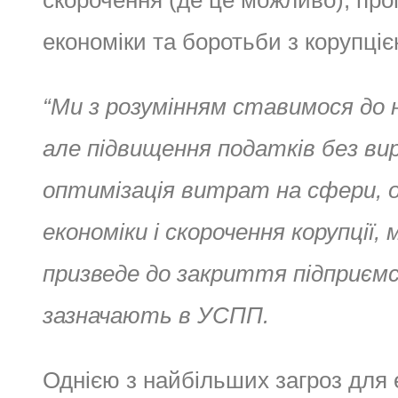
скорочення (де це можливо), про
економіки та боротьби з корупціє
“Ми з розумінням ставимося до 
але підвищення податків без ви
оптимізація витрат
на сфери, о
економіки
і скорочення корупції
призведе до закриття підприємст
зазначають в УСПП.
Однією з найбільших загроз для е