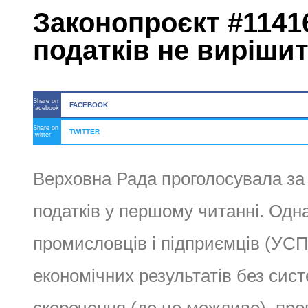
Законопроєкт #1141
податків не виріши
Share on
FACEBOOK
facebook
Share on
TWITTER
twitter
Верховна Рада проголосувала за
податків у першому читанні. Одна
промисловців і підприємців (УСП
економічних результатів без сист