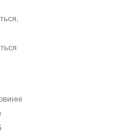
ться,
ється
овинні
е
б