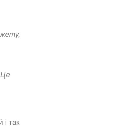
джету,
 Це
 і так