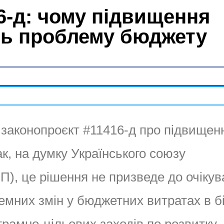
6-д: чому підвищення
ть проблему бюджету
 законопроєкт #11416-д про підвищен
к, на думку Українського союзу
П), це рішення не призведе до очіку
емних змін у бюджетних витратах в бі