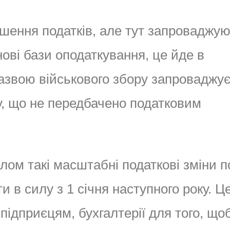
ьшення податків, але тут запроваджую
нові бази оподаткування, це йде в
азвою військового збору запроваджу
у, що не передбачено податковим
алом такі масштабні податкові зміни п
и в силу з 1 січня наступного року. Ц
підприєцям, бухгалтерії для того, що