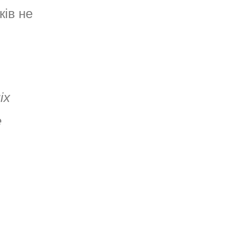
ків не
іх
е