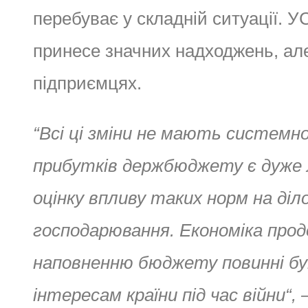
перебуває у складній ситуації. 
принесе значних надходжень, ал
підприємцях.
“Всі ці зміни не мають системн
прибутків держбюджету є дуже л
оцінку впливу таких норм на діл
господарювання. Економіка про
наповненню бюджету повинні бу
інтересам країни під час війни
“
,
—