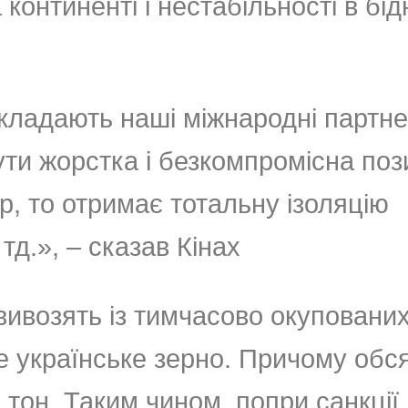
континенті і нестабільності в бід
кладають наші міжнародні партне
ути жорстка і безкомпромісна поз
, то отримає тотальну ізоляцію
 тд.», – сказав Кінах
 вивозять із тимчасово окуповани
не українське зерно. Причому обс
тон. Таким чином, попри санкції,