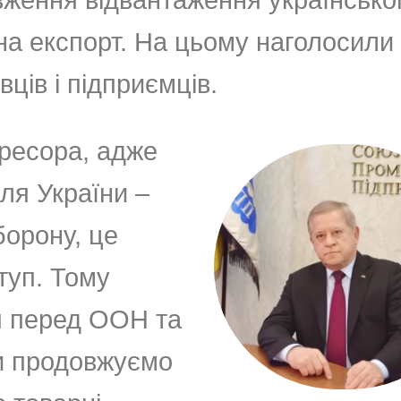
 на експорт. На цьому наголосили
ців і підприємців.
гресора, адже
ля України –
орону, це
туп. Тому
я перед ООН та
и продовжуємо