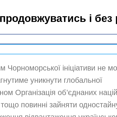
 продовжуватись і без
м Чорноморської ініціативи не м
агнутиме уникнути глобальної
ном Організація об’єднаних націй
 тощо повинні зайняти одностайн
ження відвантаження українсько