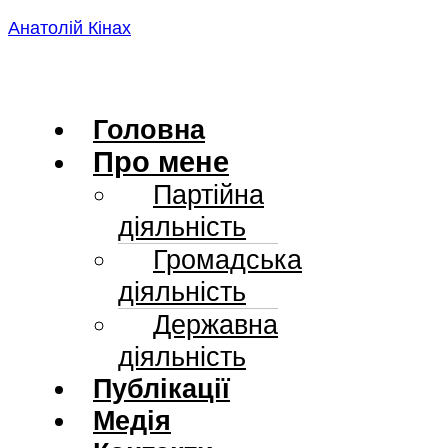
Skip
Анатолій Кінах
to
content
Головна
Про мене
Партійна
діяльність
Громадська
діяльність
Державна
діяльність
Публікації
Медія