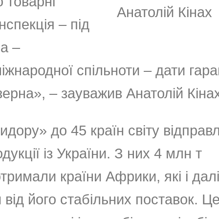
 товарні
Анатолій Кінах
нспекція – під
а –
народної спільноти – дати гаран
ерна», – зауважив Анатолій Кінах
идору» до 45 країн світу відправ
укції із України. З них 4 млн т
тримали країни Африки, які і дал
від його стабільних поставок. Ц