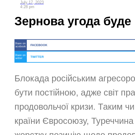
July 17, 2023
4:28 pm
Зернова угода буде
Share on
FACEBOOK
facebook
Share on
TWITTER
twitter
Блокада російським агресоро
бути постійною, адже світ пр
продовольчої кризи. Таким чи
країни Євросоюзу, Туреччина
жорстку позицію щодо продов