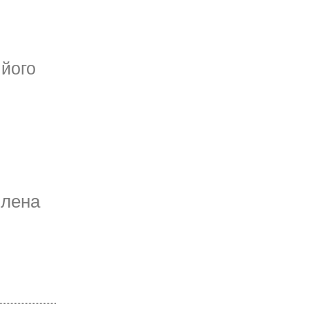
 його
члена