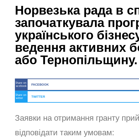
Норвезька рада в с
започаткувала прог
українського бізнесу
ведення активних б
або Тернопільщину.
Share on
FACEBOOK
facebook
Share on
TWITTER
twitter
Заявки на отримання гранту прий
відповідати таким умовам: