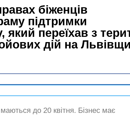
правах біженців
раму підтримки
, який переїхав з терит
ойових дій на Львівщ
маються до 20 квітня. Бізнес має