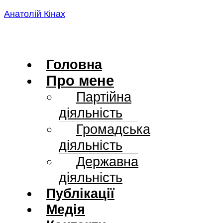
Skip
Анатолій Кінах
to
content
Головна
Про мене
Партійна
діяльність
Громадська
діяльність
Державна
діяльність
Публікації
Медія