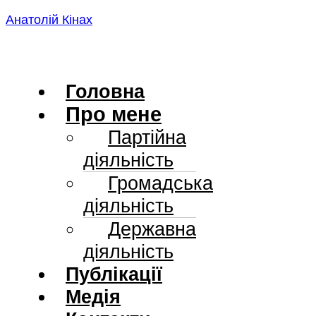
Skip
Анатолій Кінах
to
content
Головна
Про мене
Партійна
діяльність
Громадська
діяльність
Державна
діяльність
Публікації
Медія