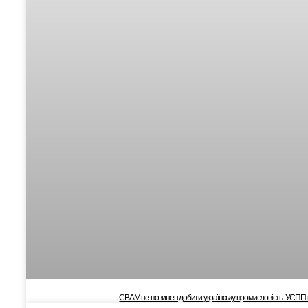
CBAM не повинен добити українську промисловість: УСПП 